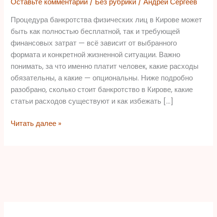
Оставьте комментарий
/
Без рубрики
/
Андрей Сергеев
из
чего
Процедура банкротства физических лиц в Кирове может
складываются
быть как полностью бесплатной, так и требующей
расходы
финансовых затрат — всё зависит от выбранного
и
формата и конкретной жизненной ситуации. Важно
как
понимать, за что именно платит человек, какие расходы
выбрать
обязательны, а какие — опциональны. Ниже подробно
оптимальный
разобрано, сколько стоит банкротство в Кирове, какие
вариант
статьи расходов существуют и как избежать […]
Читать далее »