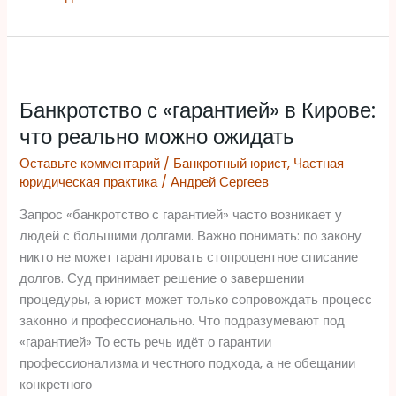
Банкротство
с
Банкротство с «гарантией» в Кирове:
«гарантией»
в
что реально можно ожидать
Кирове:
Оставьте комментарий
/
Банкротный юрист
,
Частная
что
юридическая практика
/
Андрей Сергеев
реально
можно
Запрос «банкротство с гарантией» часто возникает у
ожидать
людей с большими долгами. Важно понимать: по закону
никто не может гарантировать стопроцентное списание
долгов. Суд принимает решение о завершении
процедуры, а юрист может только сопровождать процесс
законно и профессионально. Что подразумевают под
«гарантией» То есть речь идёт о гарантии
профессионализма и честного подхода, а не обещании
конкретного