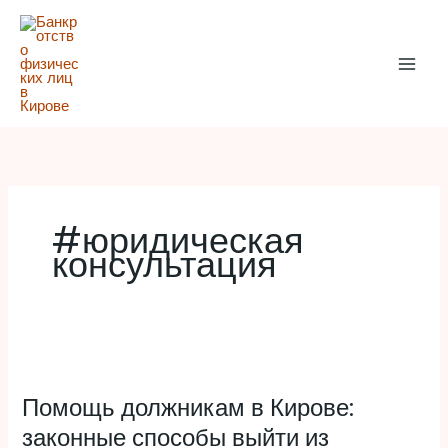
Перейти
к
содержимому
#юридическая
консультация
Помощь
должникам
Помощь должникам в Кирове:
в
Кирове:
законные способы выйти из