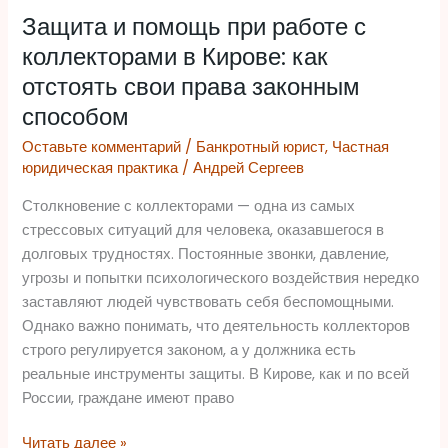
и
Защита и помощь при работе с
помощь
при
коллекторами в Кирове: как
работе
отстоять свои права законным
с
способом
коллекторами
в
Оставьте комментарий
/
Банкротный юрист
,
Частная
юридическая практика
/
Андрей Сергеев
Кирове:
как
Столкновение с коллекторами — одна из самых
отстоять
стрессовых ситуаций для человека, оказавшегося в
свои
долговых трудностях. Постоянные звонки, давление,
права
угрозы и попытки психологического воздействия нередко
законным
заставляют людей чувствовать себя беспомощными.
способом
Однако важно понимать, что деятельность коллекторов
строго регулируется законом, а у должника есть
реальные инструменты защиты. В Кирове, как и по всей
России, граждане имеют право
Читать далее »