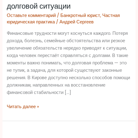
законные
долговой ситуации
способы
Оставьте комментарий
/
Банкротный юрист
,
Частная
выйти
юридическая практика
/
Андрей Сергеев
из
долговой
Финансовые трудности могут коснуться каждого. Потеря
ситуации
дохода, болезнь, семейные обстоятельства или резкое
увеличение обязательств нередко приводят к ситуации,
когда человек перестаёт справляться с долгами. В такие
моменты важно понимать, что долговая проблема — это
не тупик, а задача, для которой существуют законные
решения. В Кирове доступно несколько способов помощи
должникам, направленных на восстановление
финансовой стабильности […]
Читать далее »
Защита