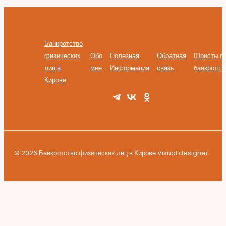
Банкротство
физических
Обо
Полезная
Обратная
Юристы п
лиц в
мне
Информация
связь
банкротст
Кирове
© 2026 Банкротство физических лиц в Кирове Visual designer