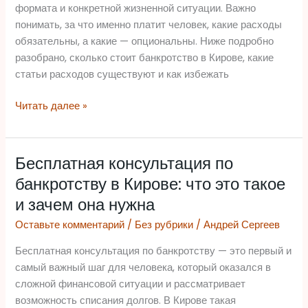
и
формата и конкретной жизненной ситуации. Важно
как
понимать, за что именно платит человек, какие расходы
выбрать
обязательны, а какие — опциональны. Ниже подробно
оптимальный
разобрано, сколько стоит банкротство в Кирове, какие
вариант
статьи расходов существуют и как избежать
Читать далее »
Бесплатная консультация по
Бесплатная
консультация
банкротству в Кирове: что это такое
по
и зачем она нужна
банкротству
Оставьте комментарий
/
Без рубрики
/
Андрей Сергеев
в
Кирове:
Бесплатная консультация по банкротству — это первый и
что
самый важный шаг для человека, который оказался в
это
сложной финансовой ситуации и рассматривает
такое
возможность списания долгов. В Кирове такая