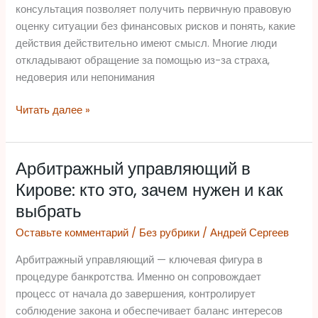
и
консультация позволяет получить первичную правовую
зачем
оценку ситуации без финансовых рисков и понять, какие
она
действия действительно имеют смысл. Многие люди
нужна
откладывают обращение за помощью из-за страха,
недоверия или непонимания
Читать далее »
Арбитражный управляющий в
Арбитражный
управляющий
Кирове: кто это, зачем нужен и как
в
выбрать
Кирове:
Оставьте комментарий
/
Без рубрики
/
Андрей Сергеев
кто
это,
Арбитражный управляющий — ключевая фигура в
зачем
процедуре банкротства. Именно он сопровождает
нужен
процесс от начала до завершения, контролирует
и
соблюдение закона и обеспечивает баланс интересов