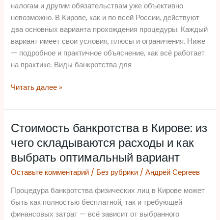
и
налогам и другим обязательствам уже объективно
что
невозможно. В Кирове, как и по всей России, действуют
важно
два основных варианта прохождения процедуры: Каждый
учесть
вариант имеет свои условия, плюсы и ограничения. Ниже
— подробное и практичное объяснение, как всё работает
на практике. Виды банкротства для
Читать далее »
Стоимость банкротства в Кирове: из
Стоимость
банкротства
чего складываются расходы и как
в
выбрать оптимальный вариант
Кирове:
Оставьте комментарий
/
Без рубрики
/
Андрей Сергеев
из
чего
Процедура банкротства физических лиц в Кирове может
складываются
быть как полностью бесплатной, так и требующей
расходы
финансовых затрат — всё зависит от выбранного