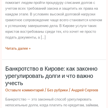
кто
помогает людям пройти процедуру списания долгов с
это,
учетом всех требований закона и защитить их права на
чем
каждом этапе. В условиях высокой долговой нагрузки
помогает
грамотное сопровождение чаще всего становится ключом
и
к успешному завершению дела. В Кирове услуги таких
как
юристов востребованы среди тех, кто хочет не просто
выбрать
подать документы, а […]
Читать далее »
Банкротство в Кирове: как законно
Банкротство
в
урегулировать долги и что важно
Кирове:
учесть
как
Оставьте комментарий
/
Без рубрики
/
Андрей Сергеев
законно
урегулировать
Банкротство — это законный способ урегулировать
долги
непосильные долги, когда платить по кредитам, займам,