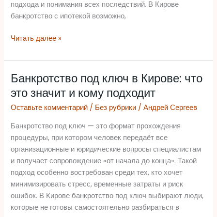
подхода и понимания всех последствий. В Кирове
банкротство с ипотекой возможно,
Читать далее »
Банкротство под ключ в Кирове: что
Банкротство
под
это значит и кому подходит
ключ
Оставьте комментарий
/
Без рубрики
/
Андрей Сергеев
в
Кирове:
Банкротство под ключ — это формат прохождения
что
процедуры, при котором человек передаёт все
это
организационные и юридические вопросы специалистам
значит
и получает сопровождение «от начала до конца». Такой
и
подход особенно востребован среди тех, кто хочет
кому
минимизировать стресс, временные затраты и риск
подходит
ошибок. В Кирове банкротство под ключ выбирают люди,
которые не готовы самостоятельно разбираться в