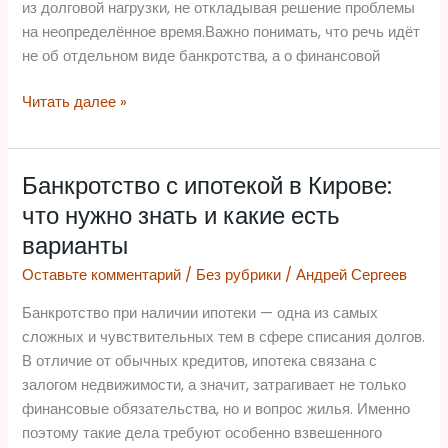
подходит
из долговой нагрузки, не откладывая решение проблемы
на неопределённое время.Важно понимать, что речь идёт
не об отдельном виде банкротства, а о финансовой
Читать далее »
Банкротство с ипотекой в Кирове:
Банкротство
с
что нужно знать и какие есть
ипотекой
варианты
в
Оставьте комментарий
/
Без рубрики
/
Андрей Сергеев
Кирове:
что
Банкротство при наличии ипотеки — одна из самых
нужно
сложных и чувствительных тем в сфере списания долгов.
знать
В отличие от обычных кредитов, ипотека связана с
и
залогом недвижимости, а значит, затрагивает не только
какие
финансовые обязательства, но и вопрос жилья. Именно
есть
поэтому такие дела требуют особенно взвешенного
варианты